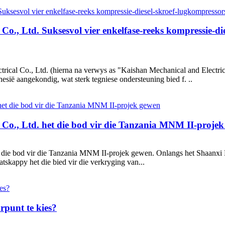
Co., Ltd. Suksesvol vier enkelfase-reeks kompressie-
ical Co., Ltd. (hierna na verwys as "Kaishan Mechanical and Electrical
ië aangekondig, wat sterk tegniese ondersteuning bied f. ..
 Co., Ltd. het die bod vir die Tanzania MNM II-proje
 die bod vir die Tanzania MNM II-projek gewen. Onlangs het Shaanxi M
tskappy het die bied vir die verkryging van...
rpunt te kies?