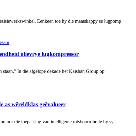
 presisiewerkswinkel. Eenkeer, toe hy die maatskappy se lugpomp
fendheid olievrye lugkompressor
n staan.” In die afgelope dekade het Kaishan Group op
e as wêreldklas geëvalueer
 oor die toepassing van intelligente rotsboorrobotte by sy