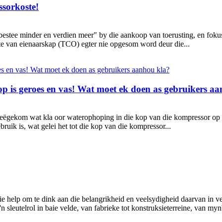
sorkoste!
estee minder en verdien meer" by die aankoop van toerusting, en fokus
ste van eienaarskap (TCO) egter nie opgesom word deur die...
op is geroes en vas! Wat moet ek doen as gebruikers a
eëgekom wat kla oor waterophoping in die kop van die kompressor op v
uik is, wat gelei het tot die kop van die kompressor...
 help om te dink aan die belangrikheid en veelsydigheid daarvan in vers
 sleutelrol in baie velde, van fabrieke tot konstruksieterreine, van mynb