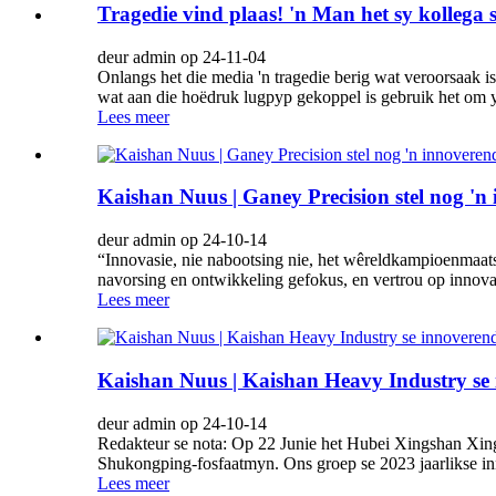
Tragedie vind plaas! 'n Man het sy kollega 
deur admin op 24-11-04
Onlangs het die media 'n tragedie berig wat veroorsaak i
wat aan die hoëdruk lugpyp gekoppel is gebruik het om yst
Lees meer
Kaishan Nuus | Ganey Precision stel nog 'n
deur admin op 24-10-14
“Innovasie, nie nabootsing nie, het wêreldkampioenmaat
navorsing en ontwikkeling gefokus, en vertrou op innova
Lees meer
Kaishan Nuus | Kaishan Heavy Industry se 
deur admin op 24-10-14
Redakteur se nota: Op 22 Junie het Hubei Xingshan Xingf
Shukongping-fosfaatmyn. Ons groep se 2023 jaarlikse innov
Lees meer