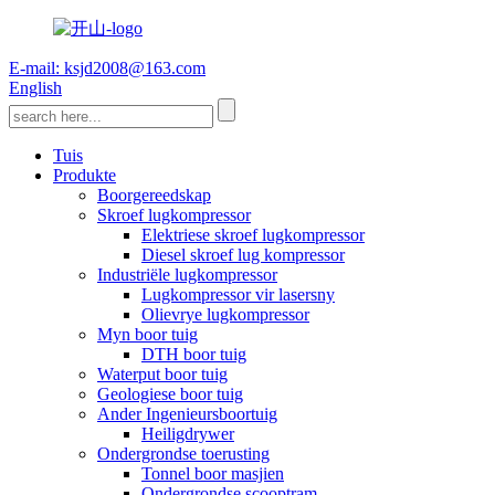
E-mail: ksjd2008@163.com
English
Tuis
Produkte
Boorgereedskap
Skroef lugkompressor
Elektriese skroef lugkompressor
Diesel skroef lug kompressor
Industriële lugkompressor
Lugkompressor vir lasersny
Olievrye lugkompressor
Myn boor tuig
DTH boor tuig
Waterput boor tuig
Geologiese boor tuig
Ander Ingenieursboortuig
Heiligdrywer
Ondergrondse toerusting
Tonnel boor masjien
Ondergrondse scooptram