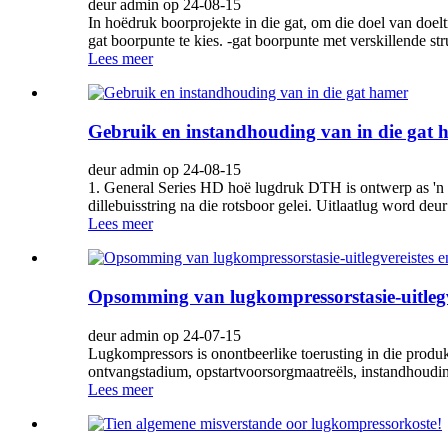
deur admin op 24-08-15
In hoëdruk boorprojekte in die gat, om die doel van doeltr
gat boorpunte te kies. -gat boorpunte met verskillende st
Lees meer
Gebruik en instandhouding van in die gat 
deur admin op 24-08-15
1. General Series HD hoë lugdruk DTH is ontwerp as 'n h
dillebuisstring na die rotsboor gelei. Uitlaatlug word deur 
Lees meer
Opsomming van lugkompressorstasie-uitlegv
deur admin op 24-07-15
Lugkompressors is onontbeerlike toerusting in die produks
ontvangstadium, opstartvoorsorgmaatreëls, instandhoudin
Lees meer