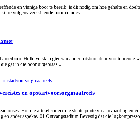
effende en vinnige boor te bereik, is dit nodig om hoë gehalte en doeltr
rukture volgens verskillende boormetodes ...
hamer
amerboor. Hulle verskil egter van ander rotsbore deur voortdurende w
die gat in die boor uitgeblaas ...
ereistes en opstartvoorsorgmaatreëls
ieproses. Hierdie artikel sorteer die sleutelpunte vir aanvaarding en g
g en ander aspekte. 01 Ontvangstadium Bevestig dat die lugkompressor