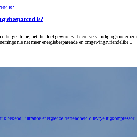
rgiebesparend is?
en berge" te hê, het die doel geword wat deur vervaardigingsondernem
nemings nie net meer energiebesparende en omgewingsvriendelike...