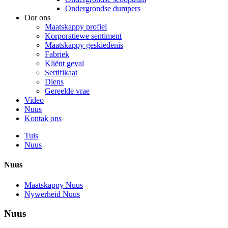
Ondergrondse dumpers
Oor ons
Maatskappy profiel
Korporatiewe sentiment
Maatskappy geskiedenis
Fabriek
Kliënt geval
Sertifikaat
Diens
Gereelde vrae
Video
Nuus
Kontak ons
Tuis
Nuus
Nuus
Maatskappy Nuus
Nywerheid Nuus
Nuus