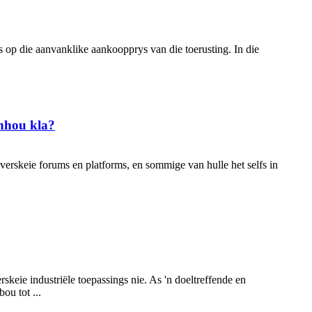
 op die aanvanklike aankoopprys van die toerusting. In die
anhou kla?
erskeie forums en platforms, en sommige van hulle het selfs in
keie industriële toepassings nie. As 'n doeltreffende en
ou tot ...