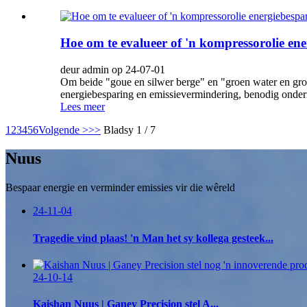
Hoe om te evalueer of 'n kompressorolie ene
deur admin op 24-07-01
Om beide "goue en silwer berge" en "groen water en gro
energiebesparing en emissievermindering, benodig onder
Lees meer
1
2
3
4
5
6
Volgende >
>>
Bladsy 1 / 7
Nuus
Bespaar energie en verminder emissies vir die wêreld
24-11-04
Tragedie vind plaas! 'n Man het sy kollega gesteek...
24-10-14
Kaishan Nuus | Ganey Precision stel A...