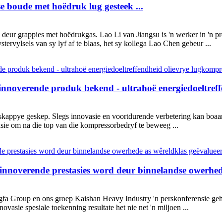
se boude met hoëdruk lug gesteek ...
s deur grappies met hoëdrukgas. Lao Li van Jiangsu is 'n werker in 'n
ervylsels van sy lyf af te blaas, het sy kollega Lao Chen gebeur ...
 innoverende produk bekend - ultrahoë energiedoeltref
skappye geskep. Slegs innovasie en voortdurende verbetering kan boaa
sie om na die top van die kompressorbedryf te beweeg ...
innoverende prestasies word deur binnelandse owerhed
a Group en ons groep Kaishan Heavy Industry 'n perskonferensie gehou
asie spesiale toekenning resultate het nie net 'n miljoen ...