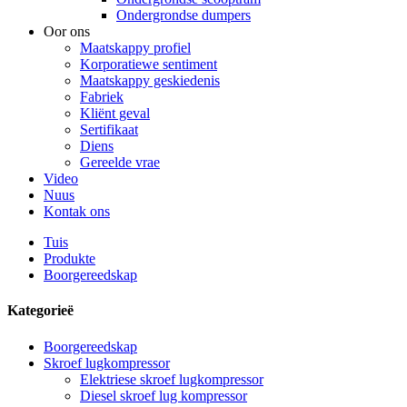
Ondergrondse dumpers
Oor ons
Maatskappy profiel
Korporatiewe sentiment
Maatskappy geskiedenis
Fabriek
Kliënt geval
Sertifikaat
Diens
Gereelde vrae
Video
Nuus
Kontak ons
Tuis
Produkte
Boorgereedskap
Kategorieë
Boorgereedskap
Skroef lugkompressor
Elektriese skroef lugkompressor
Diesel skroef lug kompressor