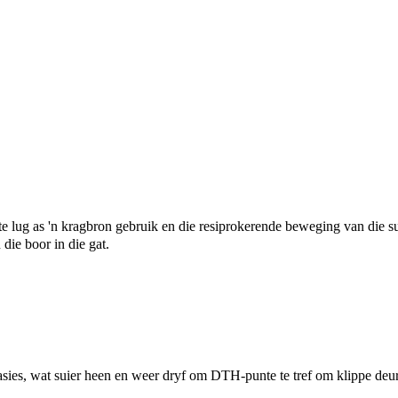
te lug as 'n kragbron gebruik en die resiprokerende beweging van die su
 die boor in die gat.
s, wat suier heen en weer dryf om DTH-punte te tref om klippe deur 