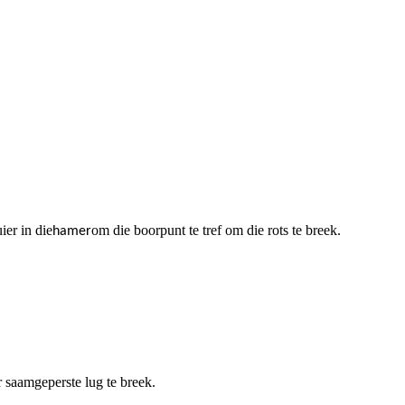
ier in die
om die boorpunt te tref om die rots te breek.
hamer
saamgeperste lug te breek.