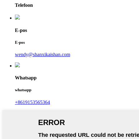
Telefoon
E-pos
E-pos
wendy@shanxikaishan.com
Whatsapp
whatsapp
+8619153565364