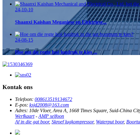
24-10-10
Shaanxi Kaishan Meganiese en Elektriese...
24-08-15
Hoe om die regte hoë lugdruk te kies ...
Kontak ons
Telefoon:
008613519134672
E-pos:
ksjd2008@163.com
Adres:
10de Vloer, Area A, 1668 Times Square, Suid-China City,
Werfkaart
-
AMP selfoon
Af in die gat boor
,
Skroef lugkompressor
,
Waterput boor
,
Boortu