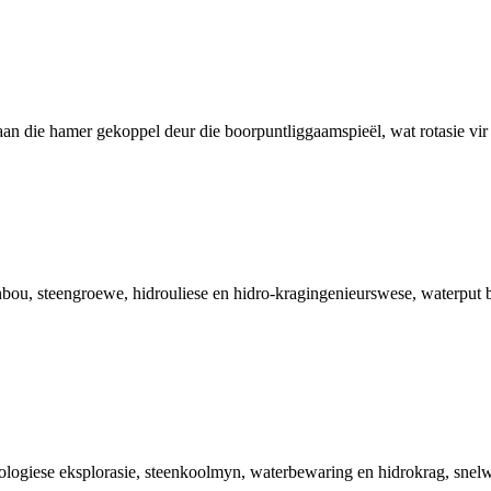
an die hamer gekoppel deur die boorpuntliggaamspieël, wat rotasie vir 
 steengroewe, hidrouliese en hidro-kragingenieurswese, waterput boo
ologiese eksplorasie, steenkoolmyn, waterbewaring en hidrokrag, snelw