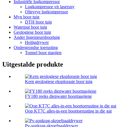
Industriële lugkompressor
Lugkompressor vir lasersny
Olievrye lugkompressor
Myn boor tuig
DTH boor tuig
Waterput boor tuig
Geologiese boor tuig
Ander Ingenieursboortuig
Heiligdrywer
Ondergrondse toerusting
Tonnel boor masjien
Uitgestalde produkte
Kern geologiese eksplorasie boor tuig
FY180 reeks diepwater boormasjiene
Oop KT7C alles-in-een boortoerusting in die gat
Pv-sonkrag-skroefpaaldrywer