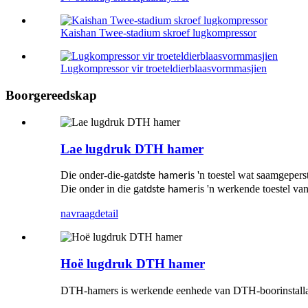
Kaishan Twee-stadium skroef lugkompressor
Lugkompressor vir troeteldierblaasvormmasjien
Boorgereedskap
Lae lugdruk DTH hamer
Die onder-die-gat
is 'n toestel wat saamgepers
dste hamer
Die onder in die gat
is 'n werkende toestel van
dste hamer
navraag
detail
Hoë lugdruk DTH hamer
DTH-hamers is werkende eenhede van DTH-boorinstallasie