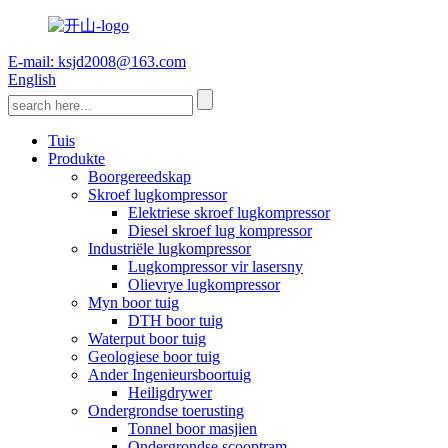
E-mail: ksjd2008@163.com
English
Tuis
Produkte
Boorgereedskap
Skroef lugkompressor
Elektriese skroef lugkompressor
Diesel skroef lug kompressor
Industriële lugkompressor
Lugkompressor vir lasersny
Olievrye lugkompressor
Myn boor tuig
DTH boor tuig
Waterput boor tuig
Geologiese boor tuig
Ander Ingenieursboortuig
Heiligdrywer
Ondergrondse toerusting
Tonnel boor masjien
Ondergrondse scooptram