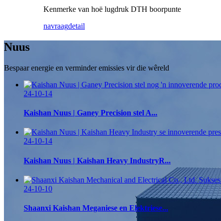
Kenmerke van hoë lugdruk DTH boorpunte
navraag
detail
Nuus
Bespaar energie en verminder emissies vir die wêreld
24-10-14
Kaishan Nuus | Ganey Precision stel A...
24-10-14
Kaishan Nuus | Kaishan Heavy IndustryR...
24-10-10
Shaanxi Kaishan Meganiese en Elektriese...