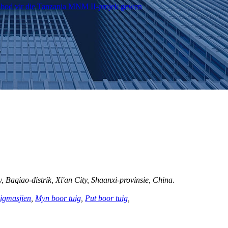
 Baqiao-distrik, Xi'an City, Shaanxi-provinsie, China.
igmasjien
,
Myn boor tuig
,
Put boor tuig
,