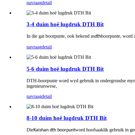
navraag
detail
3-4 duim hoë lugdruk DTH Bit
In die gat boorpunte, ook bekend as
boorpunte, word a
dth
navraag
detail
5-6 duim hoë lugdruk DTH Bit
DTH-boorpunte word wyd gebruik in ondergrondse mynbou,
ingenieurswese,
navraag
detail
8-10 duim hoë lugdruk DTH Bit
Die
word hoofsaaklik gebruik in ge
Kaishan dth boorpunt